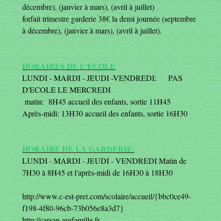
décembre), (janvier à mars), (avril à juillet)
forfait trimestre garderie 38€ la demi journée (septembre
à décembre), (janvier à mars), (avril à juillet).
HORAIRES DE L'ECOLE
LUNDI - MARDI - JEUDI -VENDREDI: PAS
D'ECOLE LE MERCREDI
matin: 8H45 accueil des enfants, sortie 11H45
Après-midi: 13H30 accueil des enfants, sortie 16H30
HORAIRE DE LA GARDERIE:
LUNDI - MARDI - JEUDI - VENDREDI Matin de
7H30 à 8H45 et l'après-midi de 16H30 à 18H30
http://www.c-est-pret.com/scolaire/accueil/{bbc0ce49-
f198-4f80-96cb-73b056e8a3d7}
http://carsan.argfamille.fr